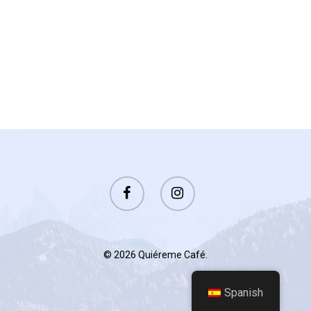
Quiéreme Café
+52 5517108051
contacto@quieremeca
© 2026 Quiéreme Café.
Spanish